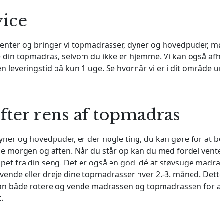
vice
nter og bringer vi topmadrasser, dyner og hovedpuder, m
ere din topmadras, selvom du ikke er hjemme. Vi kan også af
n leveringstid på kun 1 uge. Se hvornår vi er i dit område 
fter rens af topmadras
yner og hovedpuder, er der nogle ting, du kan gøre for at b
både morgen og aften. Når du står op kan du med fordel vente
mpet fra din seng. Det er også en god idé at støvsuge madra
 vende eller dreje dine topmadrasser hver 2.-3. måned. De
n både rotere og vende madrassen og topmadrassen for at
t.