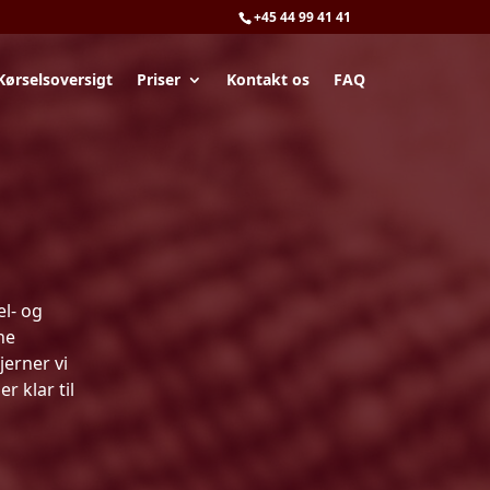
+45 44 99 41 41
Kørselsoversigt
Priser
Kontakt os
FAQ
el- og
ne
jerner vi
r klar til