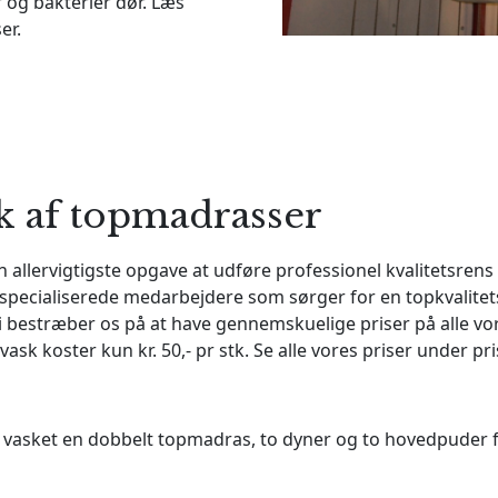
r og bakterier dør. Læs
er
.
k af topmadrasser
allervigtigste opgave at udføre professionel kvalitetsrens 
specialiserede medarbejdere som sørger for en topkvalitet
. Vi bestræber os på at have gennemskuelige priser på alle vo
vask koster kun kr. 50,- pr stk. Se alle vores priser under
pri
 vasket en dobbelt topmadras, to dyner og to hovedpuder fo