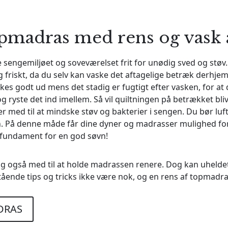
opmadras med rens og vask
e sengemiljøet og soveværelset frit for unødig sved og støv.
g friskt, da du selv kan vaske det aftagelige betræk derhje
kkes godt ud mens det stadig er fugtigt efter vasken, for
g ryste det ind imellem. Så vil quiltningen på betrækket bli
 med til at mindske støv og bakterier i sengen. Du bør luf
På denne måde får dine dyner og madrasser mulighed for at
t fundament for en god søvn!
 også med til at holde madrassen renere. Dog kan uheldet 
tående tips og tricks ikke være nok, og en rens af topmadras
DRAS