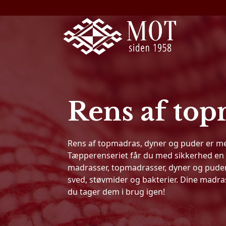
Rens af to
Rens af topmadras, dyner og puder er med 
Tæpperenseriet får du med sikkerhed en p
madrasser, topmadrasser, dyner og puder b
sved, støvmider og bakterier. Dine madras
du tager dem i brug igen!