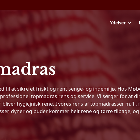
Ydelser
pmadras
til at sikre et friskt og rent senge- og indemiljø. Hos Møb
rofessionel topmadras rens og service. Vi sørger for at di
liver hygiejnisk rene. I vores rens af topmadrasser m.fl., f
ser, dyner og puder kommer helt rene og tørre tilbage, og e