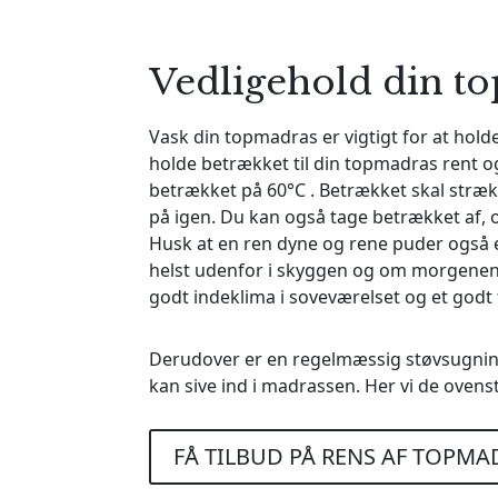
Vedligehold din t
Vask din topmadras er vigtigt for at hold
holde betrækket til din topmadras rent o
betrækket på 60°C . Betrækket skal stræ
på igen. Du kan også tage betrækket af, o
Husk at en ren dyne og rene puder også er
helst udenfor i skyggen og om morgenen. 
godt indeklima i soveværelset og et god
Derudover er en regelmæssig støvsugning
kan sive ind i madrassen. Her vi de ovens
FÅ TILBUD PÅ RENS AF TOPMA