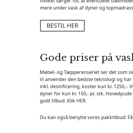
hvilket sørger for, at eventuelle støvmide
mere under
vask af dyner og topmadrass
BESTIL HER
Gode priser på vas
Møbel- og Tæpperenseriet ser det som sin 
Vi anvender den bedste teknologi og har 
inkl. desinficering, koster kun kr. 1250,-
dyner for kun kr. 150,- pr. stk. Hovedpude 
godt tilbud. Klik
HER
.
Du kan også benytte vores pakktilbud: Få