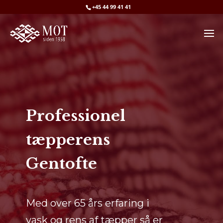
+45 44 99 41 41
Professionel
tæpperens
Gentofte
Med over 65 års erfaring i
vask og rens af tæpper så er