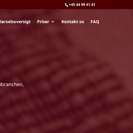
+45 44 99 41 41
Kørselsoversigt
Priser
Kontakt os
FAQ
ribranchen,