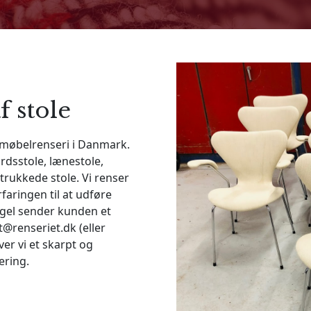
f stole
 møbelrenseri i Danmark.
ordsstole, lænestole,
etrukkede stole. Vi renser
faringen til at udføre
egel sender kunden et
t@renseriet.dk
(eller
er vi et skarpt og
ering.